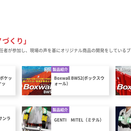
ノづくり」
場責任者が参加し、現場の声を基にオリジナル商品の開発をしている
製品紹介
RDポケッ
Boxwall BW52(ボックスウ
ケッ
ォール）
製品紹介
（サンラ
GENTI MITEL（ミテル）