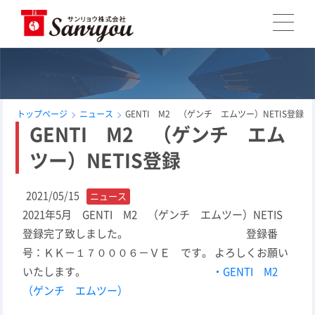
トップページ
ニュース
GENTI M2 （ゲンチ エムツー）NETIS登録
GENTI M2 （ゲンチ エム
ツー）NETIS登録
2021/05/15
ニュース
2021年5月 GENTI M2 （ゲンチ エムツー）NETIS
登録完了致しました。 登録番
号：ＫＫ－１７０００６－ＶＥ です。 よろしくお願い
いたします。
・GENTI M2
（ゲンチ エムツー）