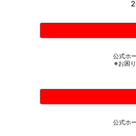
2
公式ホ
※お困
公式ホ